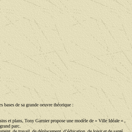
es bases de sa grande oeuvre théorique :
ins et plans, Tony Garnier propose une modèle de « Ville Idéale » ,
 grand parc.
ent, de travail, de déplacement, d’éducation, de loisir et de santé.