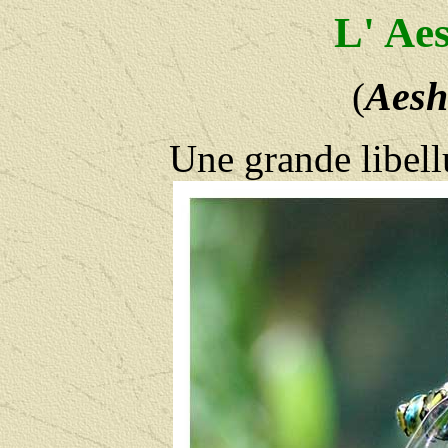
L' Ae
Aesh
(
Une grande libellu