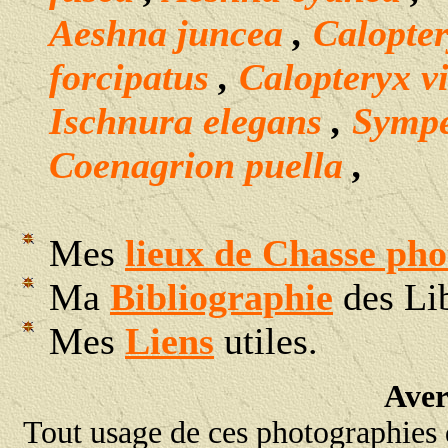
A
eshna juncea
,
Calopter
forcipatus
,
Calopteryx v
Ischnura elegans
,
Sympe
Coenagrion puella
,
Mes
lieux de Chasse ph
Ma
Bibliographie
des Lib
Mes
Liens
utiles.
Aver
Tout usage de ces photographies d